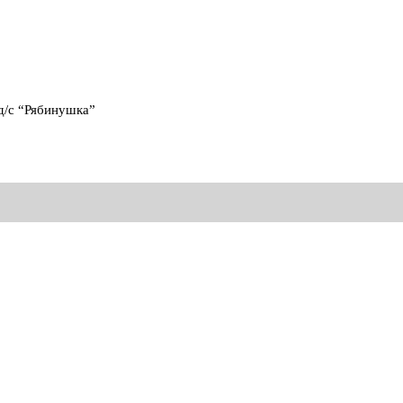
д/с “Рябинушка”