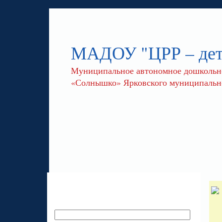
МАДОУ "ЦРР – де
Муниципальное автономное дошкольное
«Солнышко» Ярковского муниципально