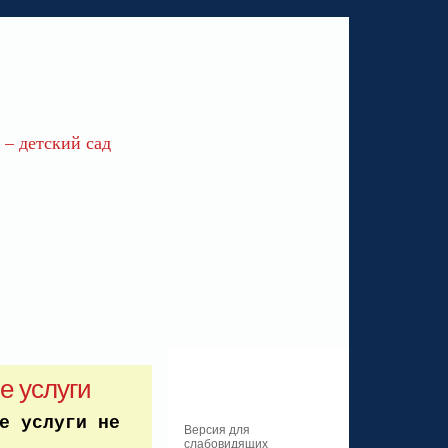
– детский сад
е услуги
е услуги не
Версия для
слабовидящих