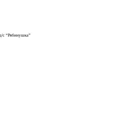
д/с “Рябинушка”