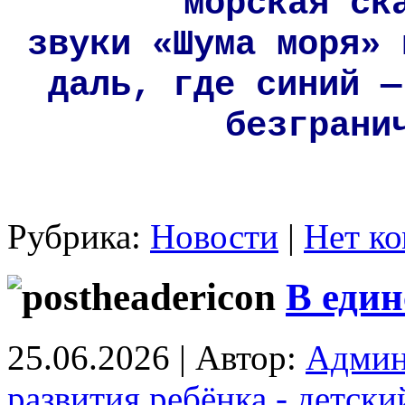
морская ск
звуки «Шума моря» 
даль, где синий —
безграни
Рубрика:
Новости
|
Нет ко
В един
25.06.2026 | Автор:
Админ
развития ребёнка - детск