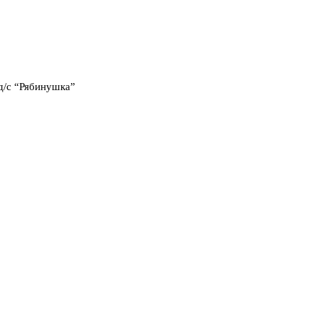
д/с “Рябинушка”