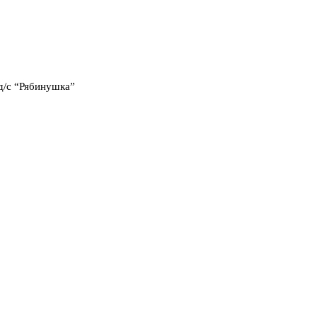
д/с “Рябинушка”