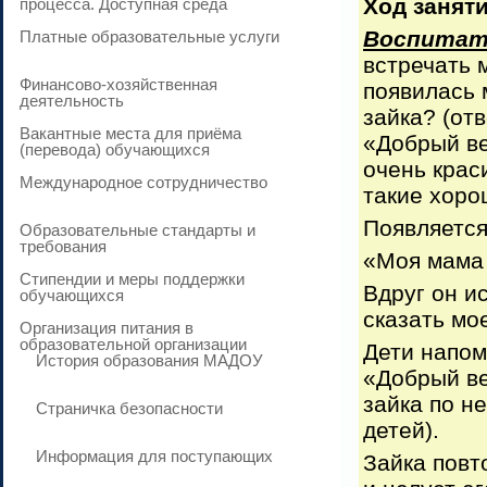
Ход заняти
процесса. Доступная среда
Воспитат
Платные образовательные услуги
встречать 
Финансово-хозяйственная
появилась 
деятельность
зайка? (от
Вакантные места для приёма
«Добрый ве
(перевода) обучающихся
очень крас
Международное сотрудничество
такие хоро
Появляется
Образовательные стандарты и
требования
«Моя мама 
Стипендии и меры поддержки
Вдруг он и
обучающихся
сказать мо
Организация питания в
образовательной организации
Дети напом
История образования МАДОУ
«Добрый ве
зайка по н
Страничка безопасности
детей).
Информация для поступающих
Зайка повт