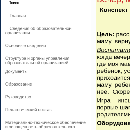
Конспект 
Главная
Сведения об образовательной
организации
Цель:
расск
маму, верн
Основные сведения
Воспитате
когда вече
Структура и органы управления
образовательной организацией
где моя ма
ребенок, ус
Документы
приходится
маму, ребе
Образование
нее. Скоре
Руководство
Игра – инс
первые шаг
Педагогический состав
родителями
Оборудова
Материально-техническое обеспечение
и оснащенность образовательного