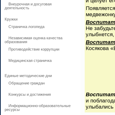
и целует ег
Внеурочная и досуговая
Появляется
деятельность
медвежонку
Кружки
Воспитат
Страничка логопеда
Не забудьт
улыбнется,
Независимая оценка качества
Воспитат
образования
Косякова «
Противодействие коррупции
Медицинская страничка
Единые методические дни
Обращение граждан
Воспитат
Конкурсы и достижения
и поблагод
Информационно-образовательные
улыбались !
ресурсы