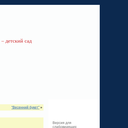
– детский сад
“Весенний букет”
»
Версия для
слабовидящих