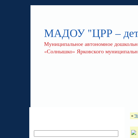
МАДОУ "ЦРР – де
Муниципальное автономное дошкольное
«Солнышко» Ярковского муниципально
«
“