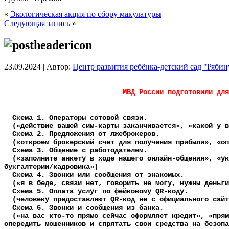
«
Экологическая акция по сбору макулатуры
Следующая запись
»
23.09.2024 | Автор:
Центр развития ребёнка-детский сад "Ряби
МВД России подготовили для 
Схема 1. Операторы сотовой связи.
(«действие вашей сим-карты заканчивается», «какой у в
Схема 2. Предложения от лжеброкеров.
(«откроем брокерский счет для получения прибыли», «опл
Схема 3. Общение с работодателем.
(«заполните анкету в ходе нашего онлайн-общения», «ука
бухгалтерии/кадровика»)
Схема 4. Звонки или сообщения от знакомых.
(«я в беде, связи нет, говорить не могу, нужны деньги
Схема 5. Оплата услуг по фейковому QR-коду.
(человеку предоставляют QR-код не с официального сайт
Схема 6. Звонки и сообщения из банка.
(«на вас кто-то прямо сейчас оформляет кредит», «прямо
опередить мошенников и спрятать свои средства на безоп