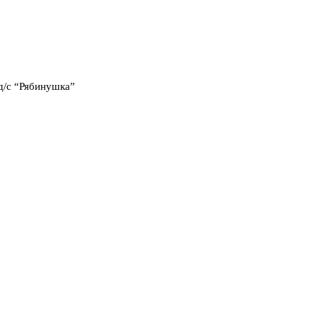
д/с “Рябинушка”