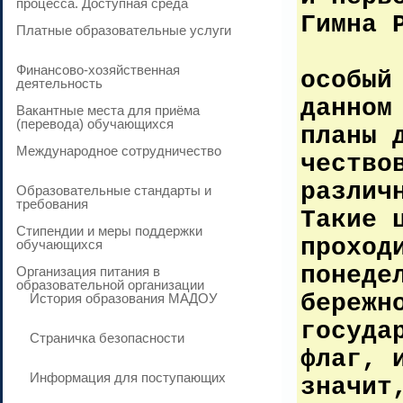
процесса. Доступная среда
Гимна 
Платные образовательные услуги
Подн
Финансово-хозяйственная
особый
деятельность
данном
Вакантные места для приёма
(перевода) обучающихся
планы 
Международное сотрудничество
чество
различ
Образовательные стандарты и
требования
Такие 
Стипендии и меры поддержки
проход
обучающихся
понеде
Организация питания в
образовательной организации
бережн
История образования МАДОУ
госуда
Страничка безопасности
флаг, 
Информация для поступающих
значит