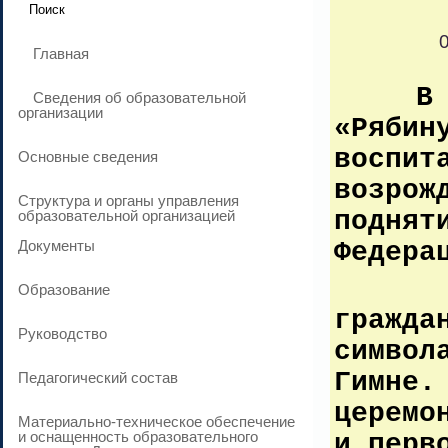
Главная
В ж
Сведения об образовательной
организации
«Рябин
воспит
Основные сведения
возрож
Структура и органы управления
поднят
образовательной организацией
Документы
Федер
Наши 
Образование
гражда
Руководство
символ
Гимне.
Педагогический состав
церемо
Материально-техническое обеспечение
и оснащенность образовательного
и перв