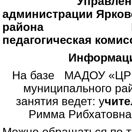
Управление о
администрации Ярков
района Психол
педагогическая комис
Информаци
На базе МАДОУ «ЦРР
муниципального ра
занятия ведет: у
чите
Римма Рибхатовна
Можно обращаться по т