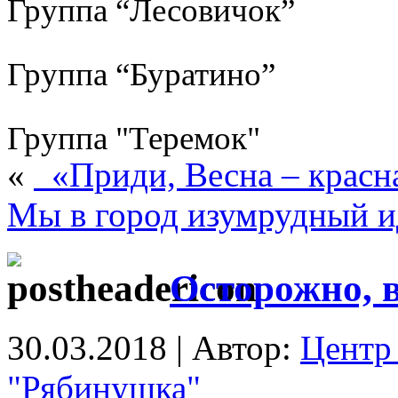
Группа “Лесовичок”
Группа “Буратино”
Группа "Теремок"
«
«Приди, Весна – красн
Мы в город изумрудный 
Осторожно, в
30.03.2018 | Автор:
Центр 
"Рябинушка"