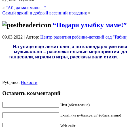
«
“Ай, да мальчики…”
Самый яркий и добрый весенний праздник
»
“Подари улыбку маме!”
09.03.2022 | Автор:
Центр развития ребёнка-детский сад "Ряби
На улице еще лежит снег, а по календарю уже вес
музыкально – развлекательные мероприятия для 
танцевали, играли в игры, рассказывали стихи.
Рубрика:
Новости
Оставить комментарий
Имя (обязательно)
E-mail (не публикуется) (обязательно)
Web-сайт