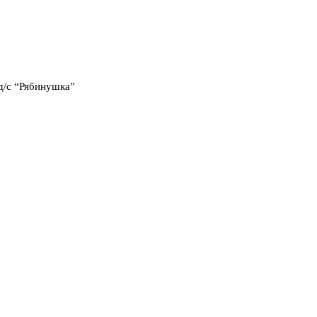
д/с “Рябинушка”