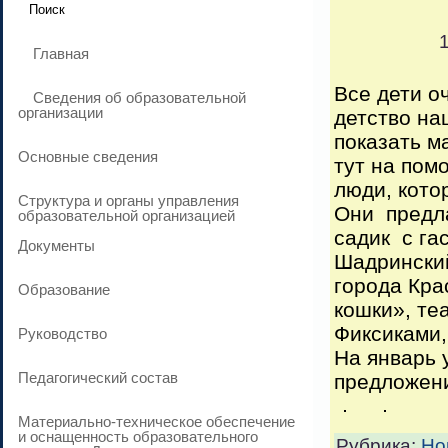
Главная
Все дети о
Сведения об образовательной
организации
детство на
показать м
Основные сведения
тут на пом
люди, кото
Структура и органы управления
Они предла
образовательной организацией
садик с га
Документы
Шадринский
города Кра
Образование
кошки», те
Фиксиками,
Руководство
На январь 
Педагогический состав
предложени
Материально-техническое обеспечение
и оснащенность образовательного
Рубрика:
Но