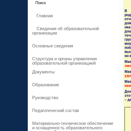
В д
род
Главная
отч
дов
ока
Сведения об образовательной
дош
организации
теч
гр
мер
Основные сведения
поб
выс
но 
Структура и органы управления
Мам
образовательной организацией
эмо
Документы
Ма
удо
Мам
Образование
каж
Де
это
Руководство
– д
Педагогический состав
Материально-техническое обеспечение
и оснащенность образовательного