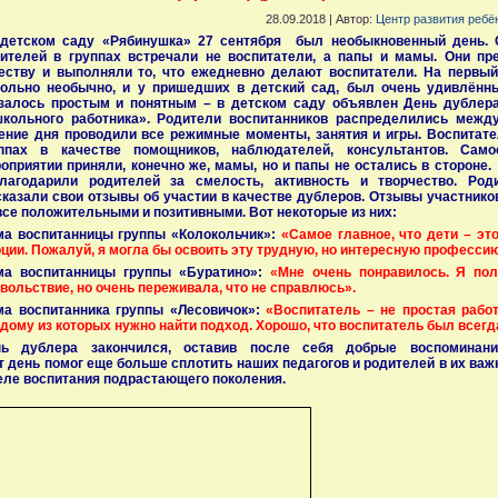
28.09.2018 | Автор:
Центр развития ребё
етском саду «Рябинушка» 27 сентября был необыкновенный день. С
ителей в группах встречали не воспитатели, а папы и мамы. Они пр
еству и выполняли то, что ежедневно делают воспитатели. На первый
ольно необычно, и у пришедших в детский сад, был очень удивлённ
залось простым и понятным – в детском саду объявлен День дублер
кольного работника». Родители воспитанников распределились межд
ение дня проводили все режимные моменты, занятия и игры. Воспитате
уппах в качестве помощников, наблюдателей, консультантов. Сам
оприятии приняли, конечно же, мамы, но и папы не остались в стороне.
лагодарили родителей за смелость, активность и творчество. Ро
казали свои отзывы об участии в качестве дублеров. Отзывы участник
все положительными и позитивными. Вот некоторые из них:
а воспитанницы группы «Колокольчик»:
«Самое главное, что дети – э
ции. Пожалуй, я могла бы освоить эту трудную, но интересную профессию
ма воспитанницы группы «Буратино»:
«Мне очень понравилось. Я пол
вольствие, но очень переживала, что не справлюсь».
а воспитанника группы «Лесовичок»:
«Воспитатель – не простая работ
дому из которых нужно найти подход. Хорошо, что воспитатель был всегд
нь дублера закончился, оставив после себя добрые воспоминани
т день помог еще больше сплотить наших педагогов и родителей в их ва
еле воспитания подрастающего поколения.