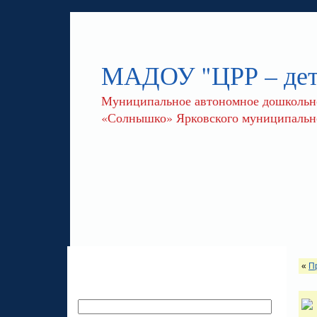
МАДОУ "ЦРР – де
Муниципальное автономное дошкольное
«Солнышко» Ярковского муниципально
«
П