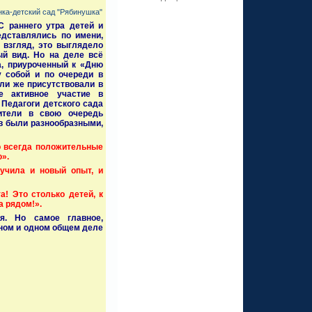
нка-детский сад "Рябинушка"
 раннего утра детей и
едставлялись по имени,
 взгляд, это выглядело
ый вид. Но на деле всё
а, приуроченный к «Дню
у собой и по очереди в
ли же присутствовали в
ое активное участие в
 Педагоги детского сада
дители в свою очередь
ов были разнообразными,
то всегда положительные
».
учила и новый опыт, и
а! Это столько детей, к
а рядом!».
я. Но самое главное,
жном и одном общем деле