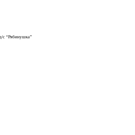
д/с “Рябинушка”