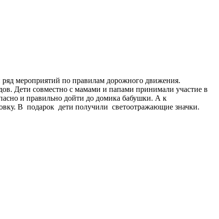
ен ряд мероприятий по правилам дорожного движения.
дов. Дети совместно с мамами и папами принимали участие в
пасно и правильно дойти до домика бабушки. А к
товку. В подарок дети получили светоотражающ
ие значки.