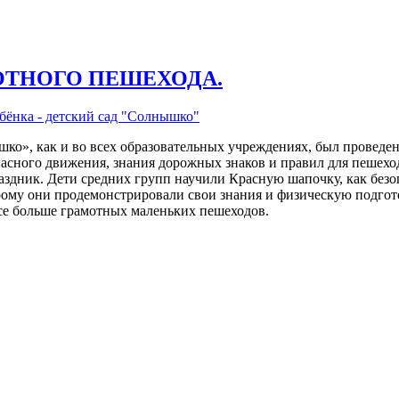
ОТНОГО ПЕШЕХОДА.
ёнка - детский сад "Солнышко"
ышко», как и во всех образовательных учреждениях, был провед
асного движения, знания дорожных знаков и правил для пешехо
аздник. Дети средних групп научили Красную шапочку, как безо
ому они продемонстрировали свои знания и физическую подго
се больше грамотных мален
ьких пеш
еходов.