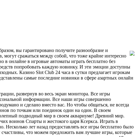
разом, вы гарантировано получите разнообразие и
в, могут сражаться между собой, что тоже крайне интересно
но в онлайне в игровые автоматы играть бесплатно без
средств попробовать каждую новинку. И эти эмоции доступны
ходных. Казино Slot Club 24 часа в сутки предлагает игрокам
едставлены самые последние новинки в сфере азартных онлайн
рации, развернув во весь экран монитора. Все игры
персональной информации. Все наши игры совершенно
родумано и сделано вместо вас. Но чтобы общаться, не всегда
оинов по точкам или поединок один на один. В своем
иколепный подводный мир в своем аквариуме! Древний мир.
чих воинов Спарты и жестокого царя Ксеркса. Играть в
о. Несколько лет назад предоставлять все игры бесплатно было
у счастливы, что можем предложить вам лучшие игры, которые