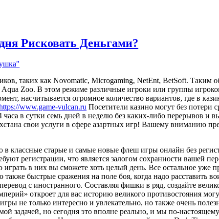
дня Рисковать Деньгами?
нушка"
ов, таких как Novomatic, Microgaming, NetEnt, BetSoft.
Таким об
ee Aqua Zoo. В этом режиме различные игроки или группы игроко
мент, насчитывается огромное количество вариантов, где в кази
https://www.game-vulcan.ru
Посетители казино могут без потери 
 часа в сутки семь дней в неделю без каких-либо перерывов и вы
хстана свои услуги в сфере азартных игр! Вашему вниманию пр
о в классные старые и самые новые флеш игры онлайн без регист
ребуют регистрации, что является залогом сохранности вашей 
о играть в них вы сможете хоть целый день. Все остальное уже п
о также быстрые сражения на поле боя, когда надо расставить в
 перевод с иностранного. Составляя фишки в ряд, создайте вел
мперий» откроет для вас историю великого противостояния могу
гры не только интересно и увлекательно, но также очень полезн
ой задачей, но сегодня это вполне реально, и мы по-настоящем