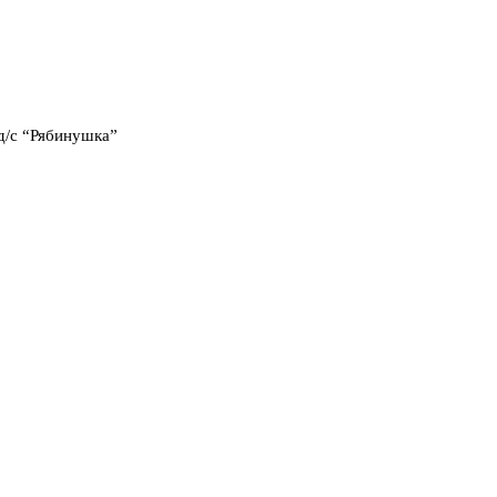
д/с “Рябинушка”