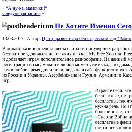
«
“А ну-ка, мамочки!”
Следующая запись
»
Не Хотите Именно Сего
13.03.2017 | Автор:
Центр развития ребёнка-детский сад "Ряби
В онлайн казино представлены слоты от популярных разработчик
бесплатное удовольствие от таких игр как My Free Zoo или Fr
и добавляет играм дополнительное разнообразие. На данный мо
регистрации и смс, можно в любой момент, не выходя из дома.
вам в любое время дня и ночи, ведь наш сайт функционирует 24
из России и Украины, Азербайджана и Грузии, Армении и Каза
игр.
Играйте бесплатн
бесплатные, не т
бесплатны, так чт
нужна речь. Но эт
большинстве, это
«Спарта: Война и
бесплатные флеш и
почти невыполним