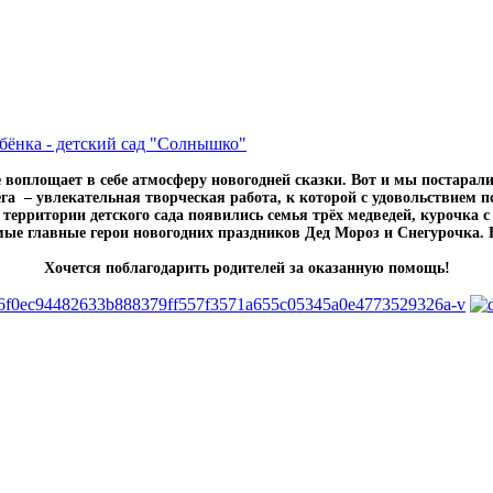
ёнка - детский сад "Солнышко"
 воплощает в себе атмосферу новогодней сказки. Вот и мы постаралис
га – увлекательная творческая работа, к которой с удовольствием 
а территории детского сада появились семья трёх медведей, курочка 
ые главные герои новогодних праздников Дед Мороз и Снегурочка. Во
Хочется поблагодарить родителей за оказанную помощь!