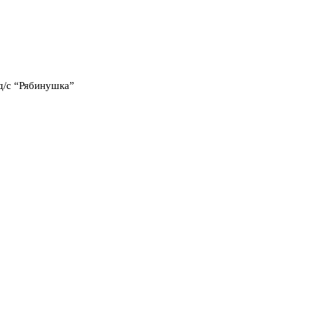
д/с “Рябинушка”