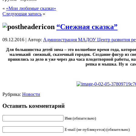
«
«Мои любимые сказки»
Следующая запись
»
“Снежная сказка”
09.12.2016 | Автор:
Администрация МАДОУ Центр развития реб
Для большинства детей зима – это волшебное время года, которое
маленький снежный, сказочный городок. Создание фигур из сне
принялись за дело и уже через два часа плодотворной работы, н
репка и мышка. Ну и сам
Рубрика:
Новости
Оставить комментарий
Имя (обязательно)
E-mail (не публикуется) (обязательно)