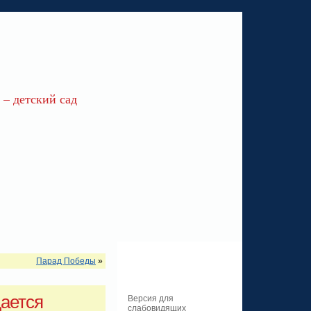
– детский сад
Парад Победы
»
ается
Версия для
слабовидящих