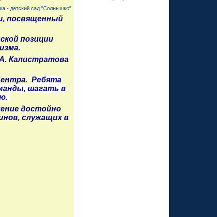
а - детский сад "Солнышко"
ни, посвященный
ской позиции
изма.
А. Калистратова
Центра.
Ребята
манды, шагать в
ню.
ление достойно
нов, служащих в