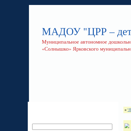
МАДОУ "ЦРР – де
Муниципальное автономное дошкольное
«Солнышко» Ярковского муниципально
«
“