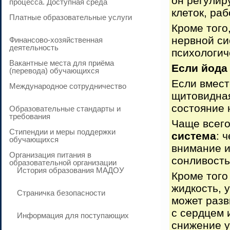
он регулир
процесса. Доступная среда
клеток, ра
Платные образовательные услуги
Кроме того
нервной си
Финансово-хозяйственная
деятельность
психологич
Вакантные места для приёма
Если йода 
(перевода) обучающихся
Если вмест
Международное сотрудничество
щитовидная
состояние 
Образовательные стандарты и
требования
Чаще всего
Стипендии и меры поддержки
система
: 
обучающихся
внимание и
Организация питания в
сонливость
образовательной организации
История образования МАДОУ
Кроме тог
жидкость, 
Страничка безопасности
может разв
с сердцем 
Информация для поступающих
снижение у