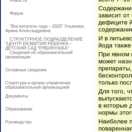
Новости
Содержание
Форум
зависит от
дефиците й
"Воспитатель года – 2025" Ульянова
содержание
Арина Александровна
И в питьев
СТРУКТУРНОЕ ПОДРАЗДЕЛЕНИЕ
“ЦЕНТР РАЗВИТИЯ РЕБЁНКА –
йода также 
ДЕТСКИЙ САД “РЯБИНУШКА”
Сведения об образовательной
При явном 
организации
может наз
препараты
Основные сведения
бесконтрол
только пос
Структура и органы управления
образовательной организацией
Для того, 
Документы
выпускаютс
в которые 
Образование
нормы этог
Наиболее п
Руководство
поваренная