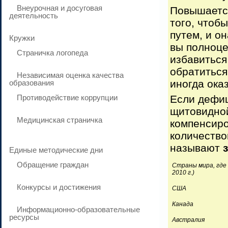
Внеурочная и досуговая
Повышает
деятельность
того, чтоб
путем, и о
Кружки
вы полноце
Страничка логопеда
избавиться
обратиться
Независимая оценка качества
иногда ока
образования
Противодействие коррупции
Если дефиц
щитовидной
Медицинская страничка
компенсиро
количество
называют
Единые методические дни
Обращение граждан
Страны мира, где
2010 г.)
Конкурсы и достижения
США
Канада
Информационно-образовательные
ресурсы
Австралия