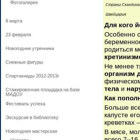
Фотогалерея
Страны Скандина
Швейцария
8 марта
Для кого 
Особенно 
23 февраля
беременнос
Новогодние утренники
родиться м
кретинизм
Cнежные фигуры
Не менее т
организм 
Спартакиады 2012-2013г
физическом
тела
и
нар
Стажировочная площадка на базе
МАДОУ
Как попол
Фестиваль успеха
Больше все
капусте его
Экскурсия в библиотеку
креветках —
В мясе, мо
Новогодняя мастерская
всего 7–16 