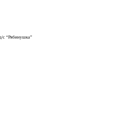
д/с “Рябинушка”