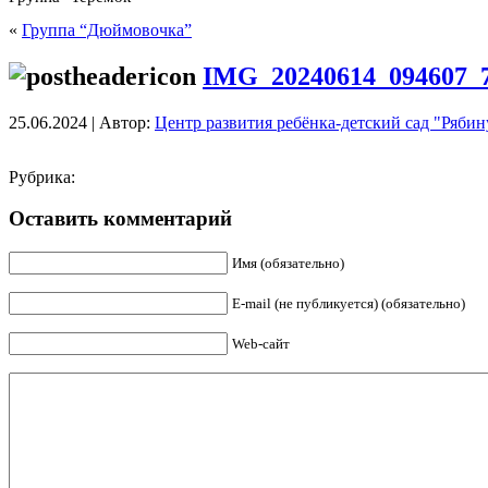
«
Группа “Дюймовочка”
IMG_20240614_094607_
25.06.2024 | Автор:
Центр развития ребёнка-детский сад "Ряби
Рубрика:
Оставить комментарий
Имя (обязательно)
E-mail (не публикуется) (обязательно)
Web-сайт