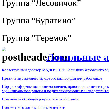
Группа “Лесовичок”
Группа “Буратино”
Группа "Теремок"
Локальные 
Коллективный договор МАДОУ ЦРР Солнышко Ярковского му
Правила внутреннего трудового распорядка для работников
Порядок оформления возниконовения, приостановления и п
муниципального района и родителями(законными представит
Положение об общем родительском собрании
Положение о логопедическом пункте