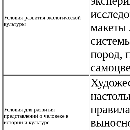
экспери
исследо
Условия развития экологической
культуры
макеты 
системы
пород, 
самоцв
Художес
настоль
правила
Условия для развития
представлений о человеке в
выносно
истории и культуре