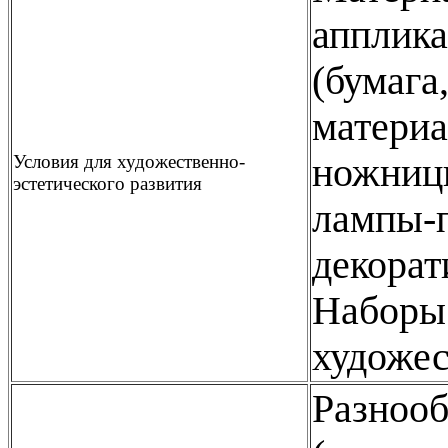
апплика
(бумага
материа
Условия для художественно-
ножницы
эстетического развития
лампы-п
декорат
Наборы 
художес
Разнооб