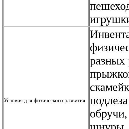
пешеход
игрушк
Инвента
физичес
разных 
прыжков
скамейк
подлеза
Условия для физического развития
обручи,
шнуры,