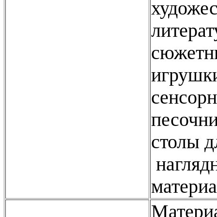
художес
литерат
сюжетны
игрушки
сенсорн
песочни
столы д
нагляд
материа
Материа