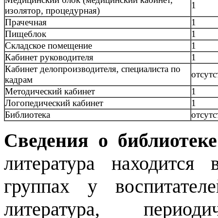
1
изолятор, процедурная)
Прачечная
1
Пищеблок
1
Складское помещение
1
Кабинет руководителя
1
Кабинет делопроизводителя, специалиста по
отсутс
кадрам
Методический кабинет
1
Логопедический кабинет
1
Библиотека
отсутс
Сведения о библиотеке
литература находится 
группах у воспитател
литература, период