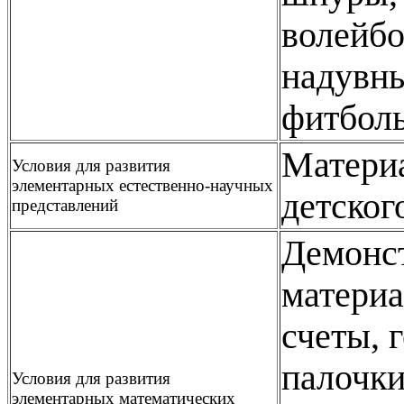
волейбо
надувны
фитболы
Материа
Условия для развития
элементарных естественно-научных
детског
представлений
Демонс
материа
счеты, 
палочки
Условия для развития
элементарных математических